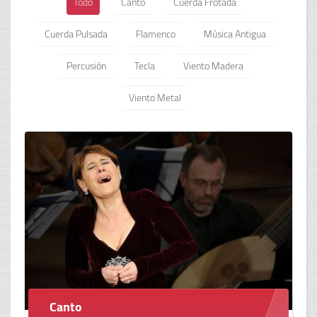
Todo
Canto
Cuerda Frotada
Cuerda Pulsada
Flamenco
Música Antigua
Percusión
Tecla
Viento Madera
Viento Metal
Canto