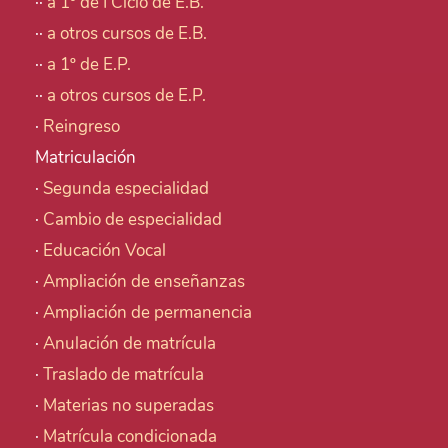
··
a 1º de I Ciclo de E.B.
··
a otros cursos de E.B.
··
a 1º de E.P.
··
a otros cursos de E.P.
·
Reingreso
Matriculación
·
Segunda especialidad
·
Cambio de especialidad
·
Educación Vocal
·
Ampliación de enseñanzas
·
Ampliación de permanencia
·
Anulación de matrícula
·
Traslado de matrícula
·
Materias no superadas
·
Matrícula condicionada