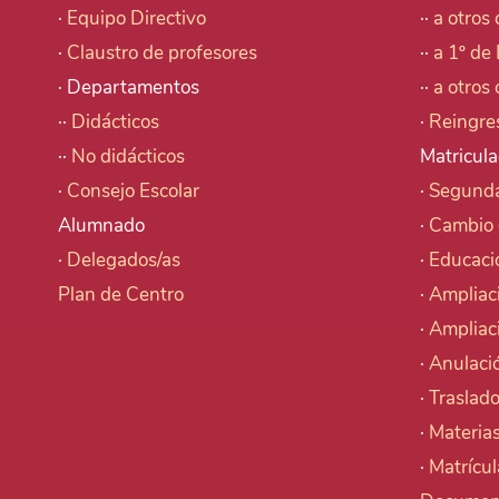
·
Equipo Directivo
··
a otros 
·
Claustro de profesores
··
a 1º de 
· Departamentos
··
a otros 
··
Didácticos
·
Reingre
··
No didácticos
Matricula
·
Consejo Escolar
·
Segunda
Alumnado
·
Cambio 
·
Delegados/as
·
Educaci
Plan de Centro
·
Ampliac
·
Ampliac
·
Anulació
·
Traslado
·
Materia
·
Matrícu