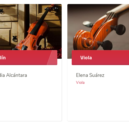
lín
Viola
ia Alcántara
Elena Suárez
Viola