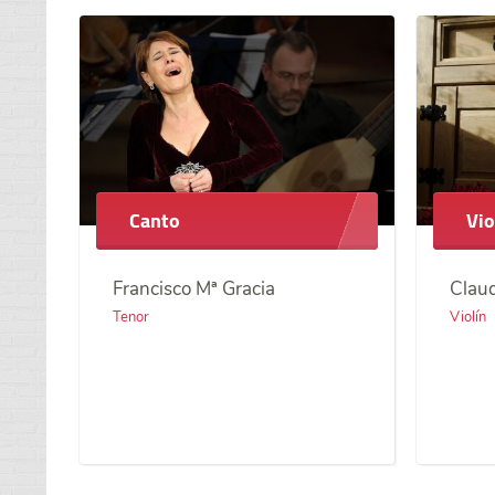
Canto
Vio
Francisco Mª Gracia
Claud
Tenor
Violín