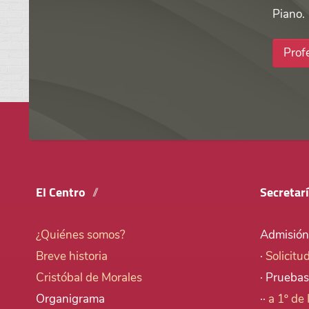
Piano.
Prof
El Centro
Secretar
¿Quiénes somos?
Admisión
Breve historia
·
Solicitu
Cristóbal de Morales
· Pruebas
Organigrama
··
a 1º de 