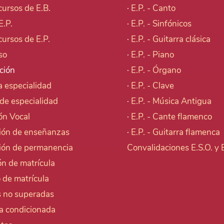
cursos de E.B.
·
E.P. - Canto
E.P.
·
E.P. - Sinfónicos
cursos de E.P.
·
E.P. - Guitarra clásica
so
·
E.P. - Piano
ción
·
E.P. - Órgano
 especialidad
·
E.P. - Clave
de especialidad
·
E.P. - Música Antigua
ón Vocal
·
E.P. - Cante flamenco
ión de enseñanzas
·
E.P. - Guitarra flamenca
ión de permanencia
Convalidaciones E.S.O. y
n de matrícula
 de matrícula
s no superadas
la condicionada