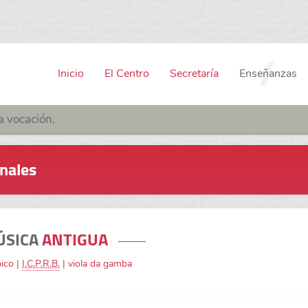
Inicio
El Centro
Secretaría
Enseñanzas
a vocación.
onales
ÚSICA
ANTIGUA
pico |
I.C.P.R.B.
| viola da gamba