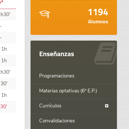
4º
1194
1h30'
Alumnos
-
-
 1h
Enseñanzas
 1h
1h30'
Programaciones
 30'
Materias optativas (6º E.P.)
 1h
Currículos
30'
Convalidaciones