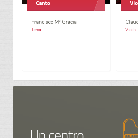
Canto
Vio
Francisco Mª Gracia
Claud
Tenor
Violín
Un centro,