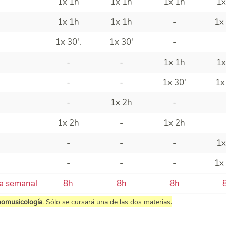
1x 1h
1x 1h
1x 1h
1x
1x 1h
1x 1h
-
1x
1x 30'.
1x 30'
-
-
-
1x 1h
1x
-
-
1x 30'
1x
-
1x 2h
-
1x 2h
-
1x 2h
-
-
-
1x
-
-
-
1x
va semanal
8h
8h
8h
nomusicología
. Sólo se cursará una de las dos materias.