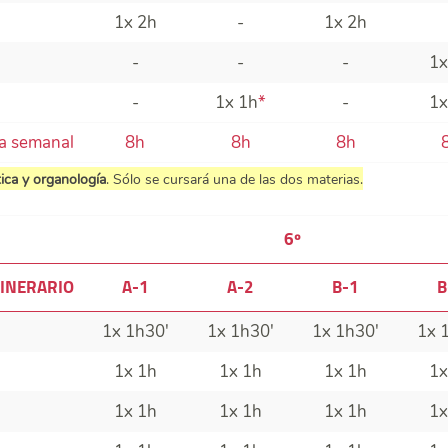
1x 2h
-
1x 2h
-
-
-
1x
-
1x 1h
*
-
1x
va semanal
8h
8h
8h
ica y organología
. Sólo se cursará una de las dos materias.
6º
INERARIO
A-1
A-2
B-1
B
1x 1h30'
1x 1h30'
1x 1h30'
1x 
1x 1h
1x 1h
1x 1h
1x
1x 1h
1x 1h
1x 1h
1x