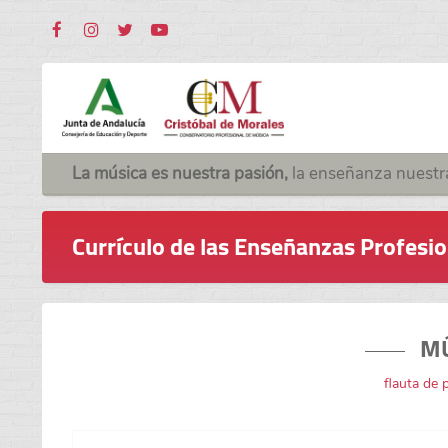
La música es nuestra pasión,
la enseñanza nuestr
Currículo de las Enseñanzas Profesi
M
flauta de 