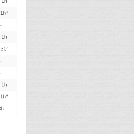
 1h
 1h
*
-
 1h
 30'
-
-
 1h
 1h
*
8h