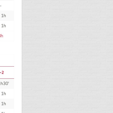
-
 1h
 1h
8h
-2
1h30'
 1h
 1h