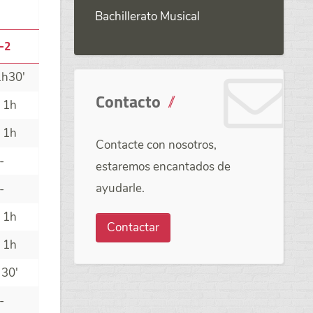
Bachillerato Musical
-2
1h30'
Contacto
 1h
 1h
Contacte con nosotros,
-
estaremos encantados de
ayudarle.
-
 1h
Contactar
 1h
 30'
-