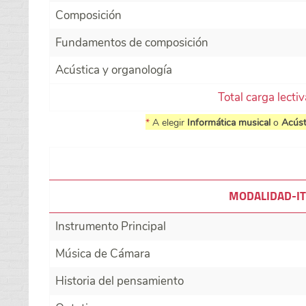
Composición
Fundamentos de composición
Acústica y organología
Total carga lecti
*
A elegir
Informática musical
o
Acúst
MODALIDAD-IT
Instrumento Principal
Música de Cámara
Historia del pensamiento