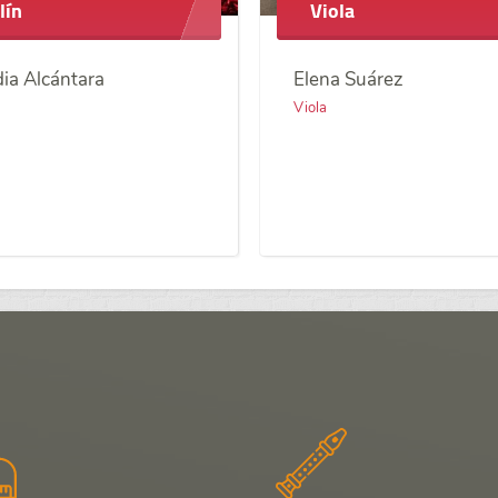
lín
Viola
ia Alcántara
Elena Suárez
Viola