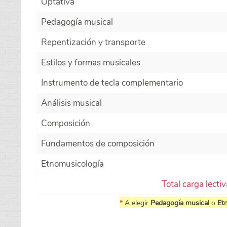
Optativa
Pedagogía musical
Repentización y transporte
Estilos y formas musicales
Instrumento de tecla complementario
Análisis musical
Composición
Fundamentos de composición
Etnomusicología
Total carga lecti
*
A elegir
Pedagogía musical
o
Et