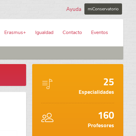
Ayuda
miConservatorio
Erasmus+
Igualdad
Contacto
Eventos
25
Especialidades
160
Profesores