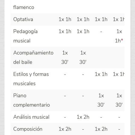
flamenco
Optativa
1x 1h
1x 1h
1x 1h
1x 1h
Pedagogía
1x 1h
1x 1h
-
1x
musical
1h
*
Acompañamiento
1x
1x
del baile
30'
30'
Estilos y formas
-
-
1x 1h
1x 1h
musicales
Piano
-
-
1x
1x
complementario
30'
30'
Análisis musical
-
1x 2h
-
-
Composición
1x 2h
-
1x 2h
-