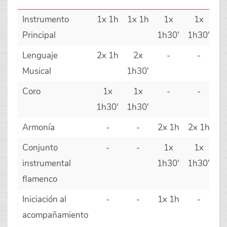
Instrumento
1x 1h
1x 1h
1x
1x
Principal
1h30'
1h30'
Lenguaje
2x 1h
2x
-
-
Musical
1h30'
Coro
1x
1x
-
-
1h30'
1h30'
Armonía
-
-
2x 1h
2x 1h
Conjunto
-
-
1x
1x
instrumental
1h30'
1h30'
flamenco
Iniciación al
-
-
1x 1h
-
acompañamiento