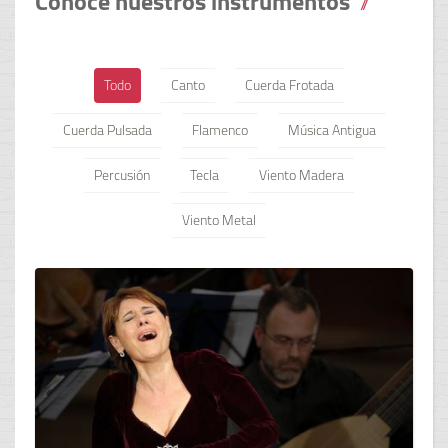
Conoce nuestros instrumentos
Todo
Canto
Cuerda Frotada
Cuerda Pulsada
Flamenco
Música Antigua
Percusión
Tecla
Viento Madera
Viento Metal