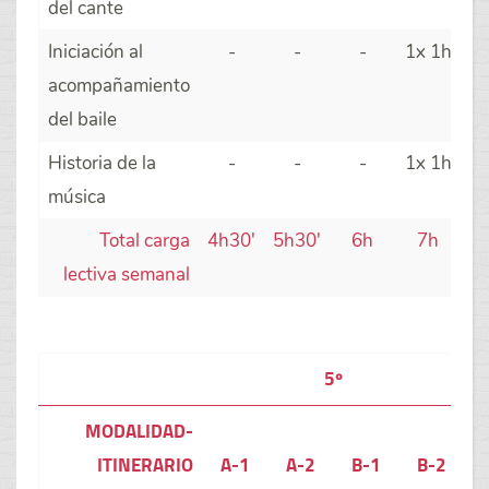
del cante
Iniciación al
-
-
-
1x 1h
acompañamiento
del baile
Historia de la
-
-
-
1x 1h
música
Total carga
4h30'
5h30'
6h
7h
lectiva semanal
5º
MODALIDAD-
ITINERARIO
A-1
A-2
B-1
B-2