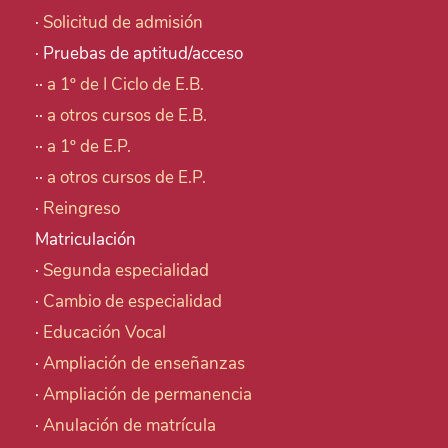
·
Solicitud de admisión
· Pruebas de aptitud/acceso
··
a 1º de I Ciclo de E.B.
··
a otros cursos de E.B.
··
a 1º de E.P.
··
a otros cursos de E.P.
·
Reingreso
Matriculación
·
Segunda especialidad
·
Cambio de especialidad
·
Educación Vocal
·
Ampliación de enseñanzas
·
Ampliación de permanencia
·
Anulación de matrícula