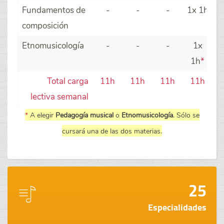
Fundamentos de
-
-
-
1x 1h
composición
Etnomusicología
-
-
-
1x
1h
*
Total carga
11h
11h
11h
11h
lectiva semanal
*
A elegir
Pedagogía musical
o
Etnomusicología
. Sólo se
cursará una de las dos materias.
25
Especialidades