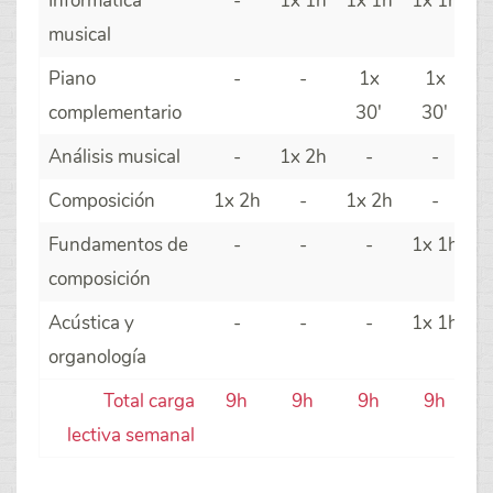
Informática
-
1x 1h
1x 1h
1x 1h
musical
Piano
-
-
1x
1x
complementario
30'
30'
Análisis musical
-
1x 2h
-
-
Composición
1x 2h
-
1x 2h
-
Fundamentos de
-
-
-
1x 1h
composición
Acústica y
-
-
-
1x 1h
organología
Total carga
9h
9h
9h
9h
lectiva semanal