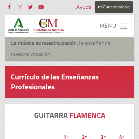
Ayuda
miConservatorio
La música es nuestra pasión,
la enseñanza
nuestra vocación.
Currículo de las Enseñanzas
Profesionales
GUITARRA
FLAMENCA
1º
2º
3º
4º