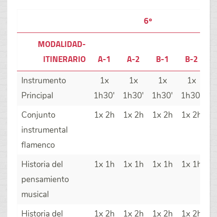
6º
MODALIDAD-
ITINERARIO
A-1
A-2
B-1
B-2
Instrumento
1x
1x
1x
1x
Principal
1h30'
1h30'
1h30'
1h30'
Conjunto
1x 2h
1x 2h
1x 2h
1x 2h
instrumental
flamenco
Historia del
1x 1h
1x 1h
1x 1h
1x 1h
pensamiento
musical
Historia del
1x 2h
1x 2h
1x 2h
1x 2h