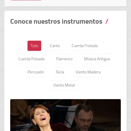
Conoce nuestros instrumentos
Todo
Canto
Cuerda Frotada
Cuerda Pulsada
Flamenco
Música Antigua
Percusión
Tecla
Viento Madera
Viento Metal