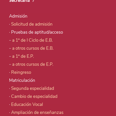
Secretaría
Admisión
·
Solicitud de admisión
· Pruebas de aptitud/acceso
··
a 1º de I Ciclo de E.B.
··
a otros cursos de E.B.
··
a 1º de E.P.
··
a otros cursos de E.P.
·
Reingreso
Matriculación
·
Segunda especialidad
·
Cambio de especialidad
·
Educación Vocal
·
Ampliación de enseñanzas