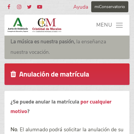
Ayuda
miConservatorio
La música es nuestra pasión,
la enseñanza
nuestra vocación.
Anulación de matrícula
¿Se puede anular la matrícula
por cualquier
motivo
?
No
. El alumnado podrá solicitar la anulación de su