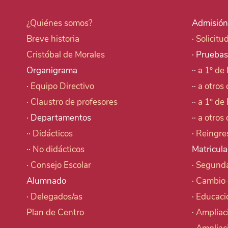
¿Quiénes somos?
Admisión
Breve historia
·
Solicitu
Cristóbal de Morales
· Pruebas
Organigrama
··
a 1º de 
·
Equipo Directivo
··
a otros 
·
Claustro de profesores
··
a 1º de 
· Departamentos
··
a otros 
··
Didácticos
·
Reingre
··
No didácticos
Matricula
·
Consejo Escolar
·
Segunda
Alumnado
·
Cambio 
·
Delegados/as
·
Educaci
Plan de Centro
·
Ampliac