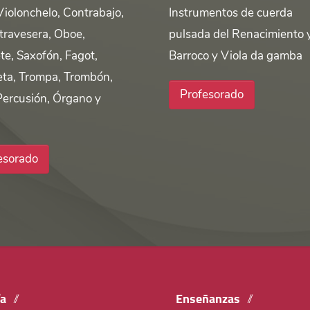
Violonchelo, Contrabajo,
Instrumentos de cuerda
 travesera, Oboe,
pulsada del Renacimiento 
te, Saxofón, Fagot,
Barroco y Viola da gamba
ta, Trompa, Trombón,
Profesorado
Percusión, Órgano y
esorado
ía
Enseñanzas