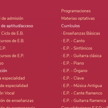
Programaciones
d de admisión
Materias optativas
 de aptitud/acceso
Currículos
I Ciclo de E.B.
·
Enseñanzas Básicas
cursos de E.B.
·
E.P. - Canto
E.P.
·
E.P. - Sinfónicos
cursos de E.P.
·
E.P. - Guitarra clásica
so
·
E.P. - Piano
ción
·
E.P. - Órgano
 especialidad
·
E.P. - Clave
de especialidad
·
E.P. - Música Antigua
ón Vocal
·
E.P. - Cante flamenco
ión de enseñanzas
·
E.P. - Guitarra flamenca