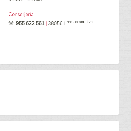
Conserjería
red corporativa
955 622 561
|
380561