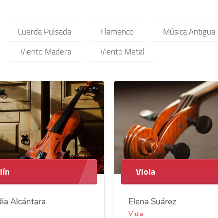
Cuerda Pulsada
Flamenco
Música Antigua
Viento Madera
Viento Metal
lín
Viola
ia Alcántara
Elena Suárez
Viola