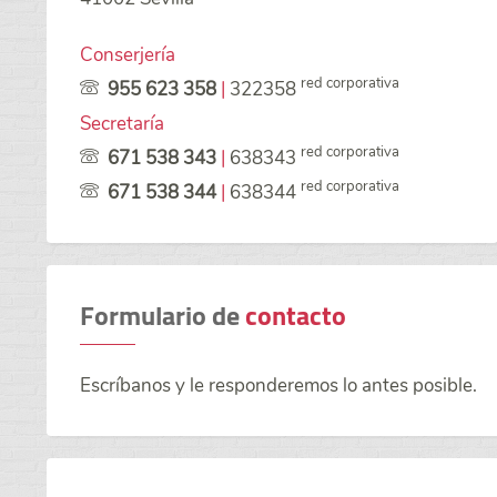
Conserjería
red corporativa
955 623 358
|
322358
Secretaría
red corporativa
671 538 343
|
638343
red corporativa
671 538 344
|
638344
Formulario de
contacto
Escríbanos y le responderemos lo antes posible.