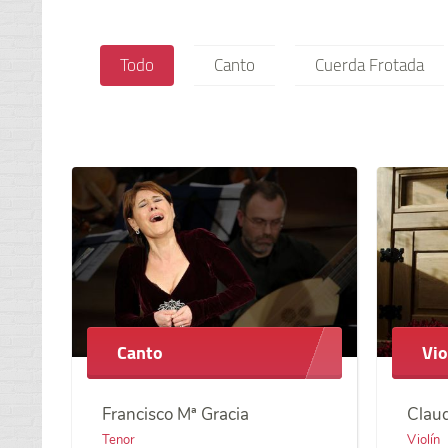
Todo
Canto
Cuerda Frotada
Canto
Vio
Francisco Mª Gracia
Claud
Tenor
Violín