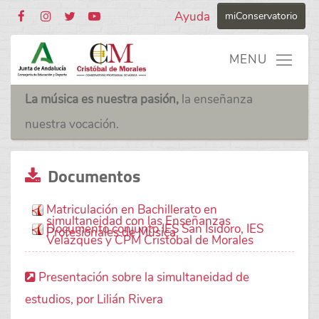
Ayuda
miConservatorio
La música es nuestra pasión,
la enseñanza
nuestra vocación.
Documentos
Matriculación en Bachillerato en
simultaneidad con las Enseñanzas
Documento conjunto IES San Isidoro, IES
Profesionales de Música
Velázques y CPM Cristóbal de Morales
Presentación sobre la simultaneidad de
estudios, por Lilián Rivera