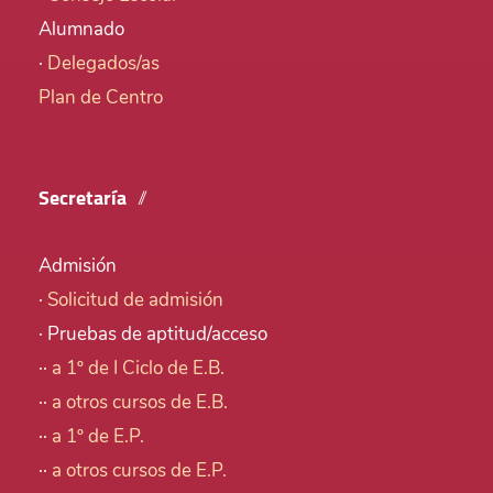
Alumnado
·
Delegados/as
Plan de Centro
Secretaría
Admisión
·
Solicitud de admisión
· Pruebas de aptitud/acceso
··
a 1º de I Ciclo de E.B.
··
a otros cursos de E.B.
··
a 1º de E.P.
··
a otros cursos de E.P.