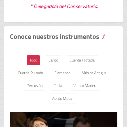
* Delegado/a del Conservatorio.
Conoce nuestros instrumentos
Todo
Canto
Cuerda Frotada
Cuerda Pulsada
Flamenco
Música Antigua
Percusión
Tecla
Viento Madera
Viento Metal