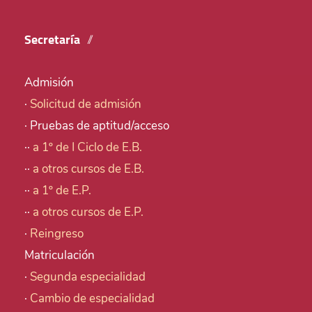
Secretaría
Admisión
·
Solicitud de admisión
· Pruebas de aptitud/acceso
··
a 1º de I Ciclo de E.B.
··
a otros cursos de E.B.
··
a 1º de E.P.
··
a otros cursos de E.P.
·
Reingreso
Matriculación
·
Segunda especialidad
·
Cambio de especialidad