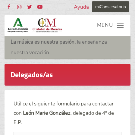
Ayuda
miConservatorio
La música es nuestra pasión,
la enseñanza
nuestra vocación.
Delegados/as
Utilice el siguiente formulario para contactar
con
León Marie González
, delegado de 4º de
E.P.