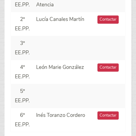
EE.PP.
Atencia
2º
Lucía Canales Martín
Contactar
EE.PP.
3º
EE.PP.
4º
León Marie González
Contactar
EE.PP.
5º
EE.PP.
6º
Inés Toranzo Cordero
Contactar
EE.PP.