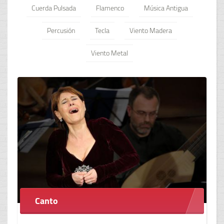
Cuerda Pulsada
Flamenco
Música Antigua
Percusión
Tecla
Viento Madera
Viento Metal
Canto