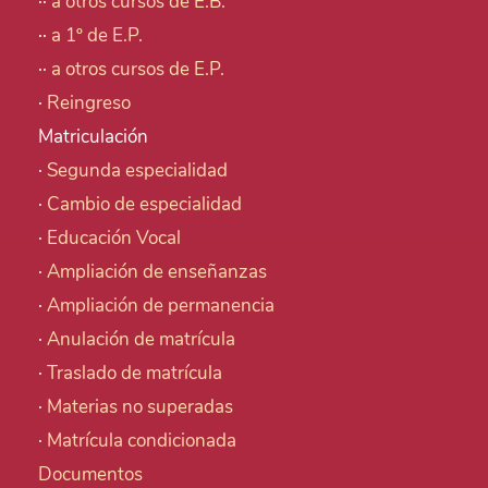
··
a otros cursos de E.B.
··
a 1º de E.P.
··
a otros cursos de E.P.
·
Reingreso
Matriculación
·
Segunda especialidad
·
Cambio de especialidad
·
Educación Vocal
·
Ampliación de enseñanzas
·
Ampliación de permanencia
·
Anulación de matrícula
·
Traslado de matrícula
·
Materias no superadas
·
Matrícula condicionada
Documentos