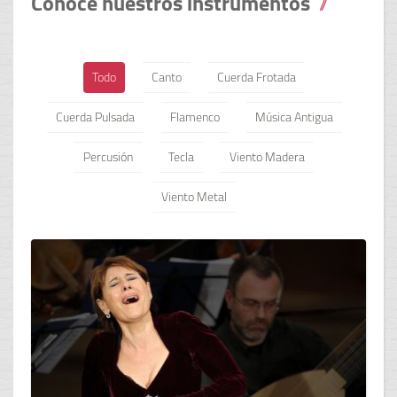
Conoce nuestros instrumentos
Todo
Canto
Cuerda Frotada
Cuerda Pulsada
Flamenco
Música Antigua
Percusión
Tecla
Viento Madera
Viento Metal