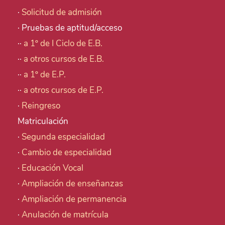
·
Solicitud de admisión
· Pruebas de aptitud/acceso
··
a 1º de I Ciclo de E.B.
··
a otros cursos de E.B.
··
a 1º de E.P.
··
a otros cursos de E.P.
·
Reingreso
Matriculación
·
Segunda especialidad
·
Cambio de especialidad
·
Educación Vocal
·
Ampliación de enseñanzas
·
Ampliación de permanencia
·
Anulación de matrícula