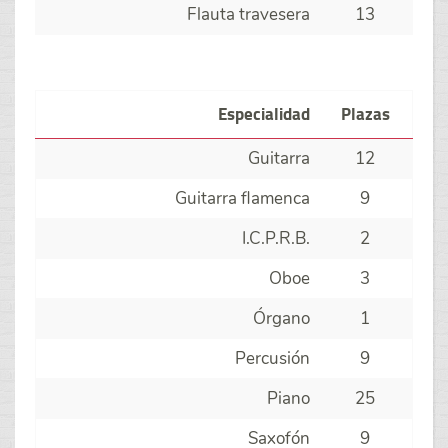
Flauta travesera
13
Especialidad
Plazas
Guitarra
12
Guitarra flamenca
9
I.C.P.R.B.
2
Oboe
3
Órgano
1
Percusión
9
Piano
25
Saxofón
9