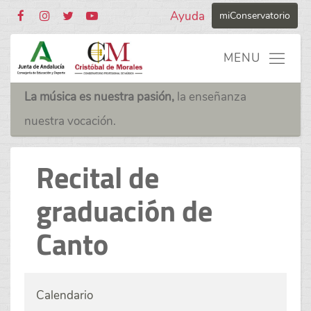
Ayuda
miConservatorio
La música es nuestra pasión,
la enseñanza
nuestra vocación.
Recital de
graduación de
Canto
Calendario