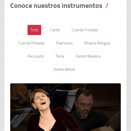
Conoce nuestros instrumentos
Todo
Canto
Cuerda Frotada
Cuerda Pulsada
Flamenco
Música Antigua
Percusión
Tecla
Viento Madera
Viento Metal