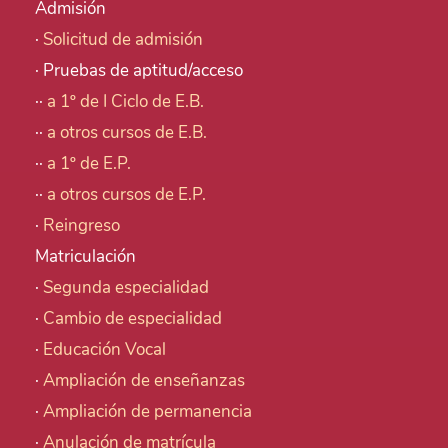
Admisión
·
Solicitud de admisión
· Pruebas de aptitud/acceso
··
a 1º de I Ciclo de E.B.
··
a otros cursos de E.B.
··
a 1º de E.P.
··
a otros cursos de E.P.
·
Reingreso
Matriculación
·
Segunda especialidad
·
Cambio de especialidad
·
Educación Vocal
·
Ampliación de enseñanzas
·
Ampliación de permanencia
·
Anulación de matrícula