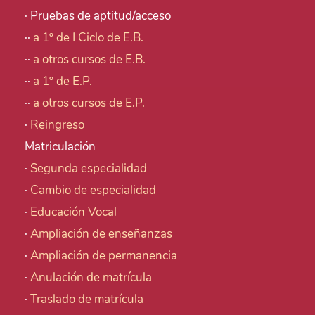
· Pruebas de aptitud/acceso
··
a 1º de I Ciclo de E.B.
··
a otros cursos de E.B.
··
a 1º de E.P.
··
a otros cursos de E.P.
·
Reingreso
Matriculación
·
Segunda especialidad
·
Cambio de especialidad
·
Educación Vocal
·
Ampliación de enseñanzas
·
Ampliación de permanencia
·
Anulación de matrícula
·
Traslado de matrícula