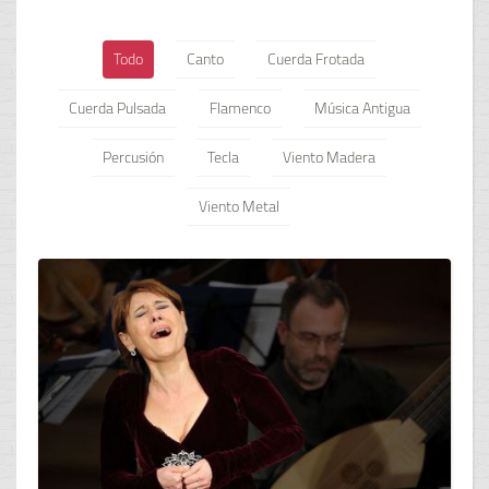
Todo
Canto
Cuerda Frotada
Cuerda Pulsada
Flamenco
Música Antigua
Percusión
Tecla
Viento Madera
Viento Metal