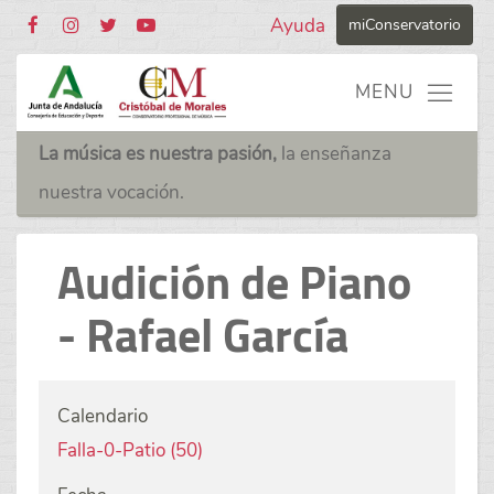
Ayuda
miConservatorio
La música es nuestra pasión,
la enseñanza
nuestra vocación.
Audición de Piano
- Rafael García
Calendario
Falla-0-Patio (50)