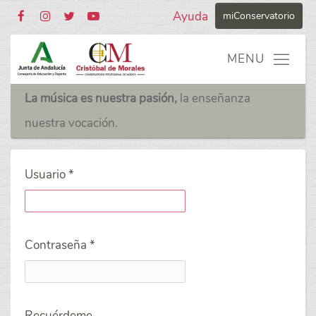
Ayuda
miConservatorio
La música es nuestra pasión,
la enseñanza
nuestra vocación.
Usuario
*
Contraseña
*
Recuérdeme