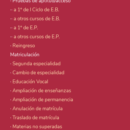
· Pruebas de aptitud/acceso
··
a 1º de I Ciclo de E.B.
··
a otros cursos de E.B.
··
a 1º de E.P.
··
a otros cursos de E.P.
·
Reingreso
Matriculación
·
Segunda especialidad
·
Cambio de especialidad
·
Educación Vocal
·
Ampliación de enseñanzas
·
Ampliación de permanencia
·
Anulación de matrícula
·
Traslado de matrícula
·
Materias no superadas