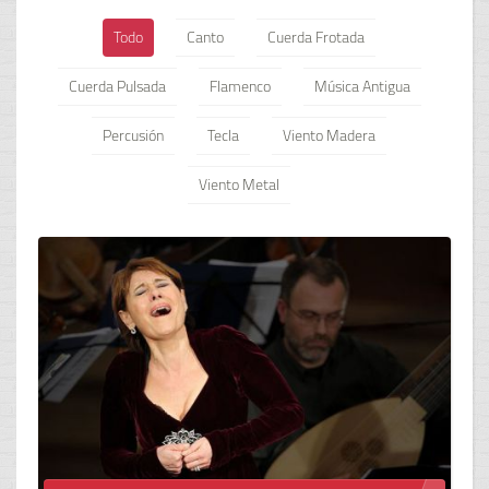
Todo
Canto
Cuerda Frotada
Cuerda Pulsada
Flamenco
Música Antigua
Percusión
Tecla
Viento Madera
Viento Metal