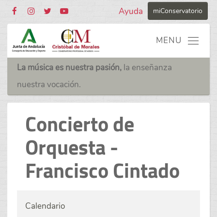
Ayuda
miConservatorio
La música es nuestra pasión,
la enseñanza
nuestra vocación.
Concierto de
Orquesta -
Francisco Cintado
Calendario