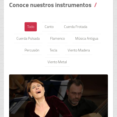
Conoce nuestros instrumentos
Todo
Canto
Cuerda Frotada
Cuerda Pulsada
Flamenco
Música Antigua
Percusión
Tecla
Viento Madera
Viento Metal