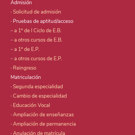
Admisión
·
Solicitud de admisión
· Pruebas de aptitud/acceso
··
a 1º de I Ciclo de E.B.
··
a otros cursos de E.B.
··
a 1º de E.P.
··
a otros cursos de E.P.
·
Reingreso
Matriculación
·
Segunda especialidad
·
Cambio de especialidad
·
Educación Vocal
·
Ampliación de enseñanzas
·
Ampliación de permanencia
·
Anulación de matrícula