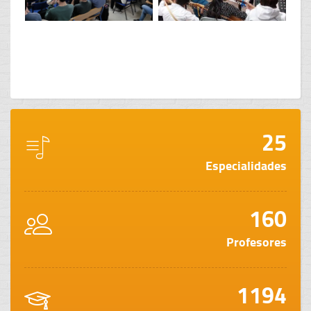
25
Especialidades
160
Profesores
1194