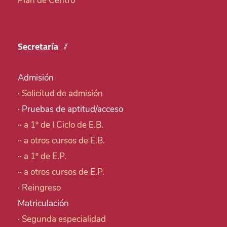
Plan de Centro
Secretaría
Admisión
·
Solicitud de admisión
· Pruebas de aptitud/acceso
··
a 1º de I Ciclo de E.B.
··
a otros cursos de E.B.
··
a 1º de E.P.
··
a otros cursos de E.P.
·
Reingreso
Matriculación
·
Segunda especialidad