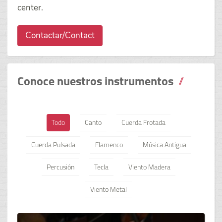
center.
Contactar/Contact
Conoce nuestros instrumentos
Todo
Canto
Cuerda Frotada
Cuerda Pulsada
Flamenco
Música Antigua
Percusión
Tecla
Viento Madera
Viento Metal