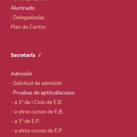
Alumnado
·
Delegados/as
Plan de Centro
Secretaría
Admisión
·
Solicitud de admisión
· Pruebas de aptitud/acceso
··
a 1º de I Ciclo de E.B.
··
a otros cursos de E.B.
··
a 1º de E.P.
··
a otros cursos de E.P.