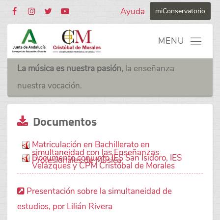
Ayuda
miConservatorio
La música es nuestra pasión,
la enseñanza
nuestra vocación.
Documentos
Matriculación en Bachillerato en
simultaneidad con las Enseñanzas
Documento conjunto IES San Isidoro, IES
Profesionales de Música
Velázques y CPM Cristóbal de Morales
Presentación sobre la simultaneidad de
estudios, por Lilián Rivera