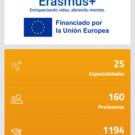
25
Especialidades
160
Profesores
1194