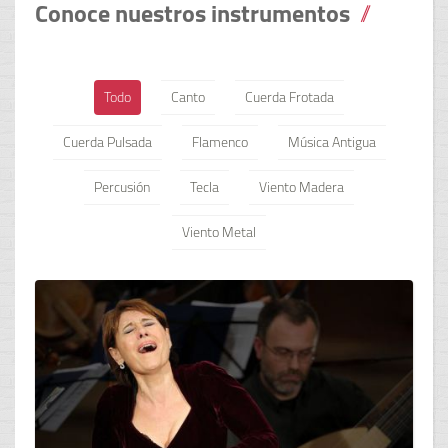
Conoce nuestros instrumentos
Todo
Canto
Cuerda Frotada
Cuerda Pulsada
Flamenco
Música Antigua
Percusión
Tecla
Viento Madera
Viento Metal